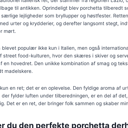
aditionel italiensk ret, der stammer fra regionen Lazio, 
tilbage til antikken. Oprindeligt blev porchetta tilberedt 
 særlige lejligheder som bryllupper og høstfester. Retten 
 med urter og krydderier, og derefter langsomt stegt, indt
r mørt.
a blevet populær ikke kun i Italien, men også internation
f street food-kulturen, hvor den skæres i skiver og serv
af en hovedret. Den unikke kombination af smag og teks
ndt madelskere.
 kun en ret; det er en oplevelse. Den fyldige aroma af u
, der fylder luften under tilberedningen, er en del af de
ig. Det er en ret, der bringer folk sammen og skaber mi
er du den perfekte porchetta de