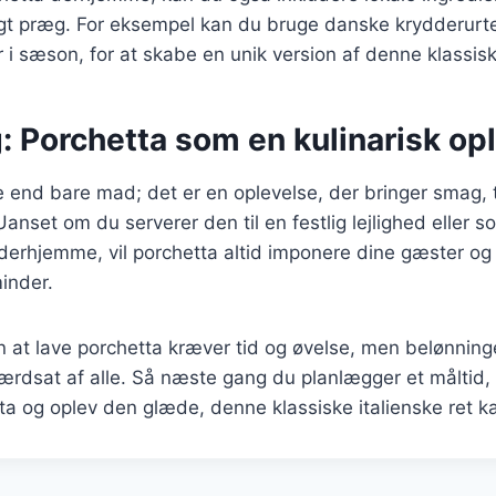
igt præg. For eksempel kan du bruge danske krydderurter
r i sæson, for at skabe en unik version af denne klassiske
: Porchetta som en kulinarisk op
 end bare mad; det er en oplevelse, der bringer smag, t
set om du serverer den til en festlig lejlighed eller s
derhjemme, vil porchetta altid imponere dine gæster og
inder.
 at lave porchetta kræver tid og øvelse, men belønning
e værdsat af alle. Så næste gang du planlægger et måltid,
ta og oplev den glæde, denne klassiske italienske ret k