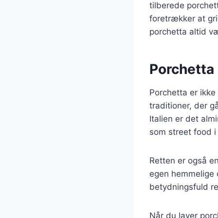
tilberede porchet
foretrækker at gr
porchetta altid v
Porchetta 
Porchetta er ikke
traditioner, der 
Italien er det al
som street food 
Retten er også en
egen hemmelige op
betydningsfuld re
Når du laver porc