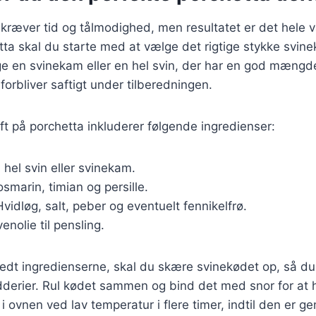
 kræver tid og tålmodighed, men resultatet er det hele v
ta skal du starte med at vælge det rigtige stykke svine
e en svinekam eller en hel svin, der har en god mængde
t forbliver saftigt under tilberedningen.
ift på porchetta inkluderer følgende ingredienser:
n hel svin eller svinekam.
rosmarin, timian og persille.
Hvidløg, salt, peber og eventuelt fennikelfrø.
venolie til pensling.
edt ingredienserne, skal du skære svinekødet op, så du
derier. Rul kødet sammen og bind det med snor for at h
i ovnen ved lav temperatur i flere timer, indtil den er 