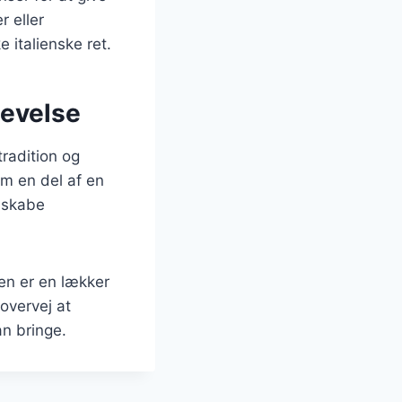
 eller
 italienske ret.
levelse
radition og
om en del af en
 skabe
en er en lækker
 overvej at
an bringe.