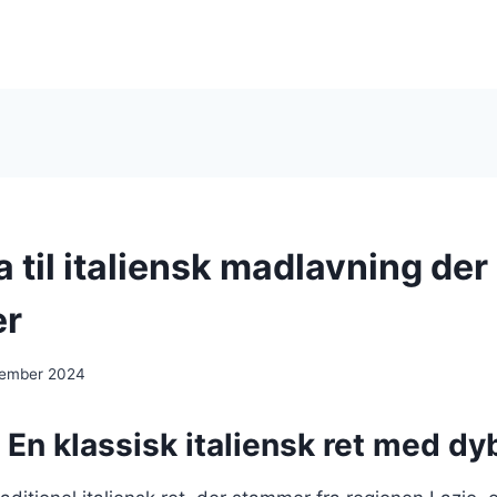
 til italiensk madlavning der
er
cember 2024
 En klassisk italiensk ret med dy