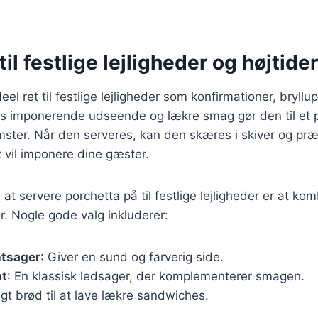
.
il festlige lejligheder og højtider
eel ret til festlige lejligheder som konfirmationer, bryllu
ns imponerende udseende og lækre smag gør den til et pe
ter. Når den serveres, kan den skæres i skiver og præ
t vil imponere dine gæster.
t servere porchetta på til festlige lejligheder er at k
ør. Nogle gode valg inkluderer:
ntsager
: Giver en sund og farverig side.
at
: En klassisk ledsager, der komplementerer smagen.
agt brød til at lave lækre sandwiches.