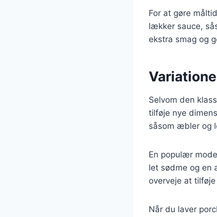
For at gøre målti
lækker sauce, sås
ekstra smag og g
Variatione
Selvom den klassi
tilføje nye dimen
såsom æbler og løg
En populær modern
let sødme og en 
overveje at tilføj
Når du laver porc