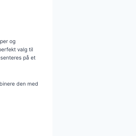
pper og
rfekt valg til
senteres på et
ombinere den med