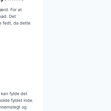
ærd. For at
kød. Det
 fedt, da dette
 kan fylde det
olde fyldet inde.
gennemstegt og