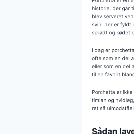
Porchetta er en tr
historie, der går 
blev serveret ved
svin, der er fyldt
sprødt og kødet e
I dag er porchett
ofte som en del a
eller som en del 
til en favorit bla
Porchetta er ikke
timian og hvidløg
ret så uimodståel
Sådan lav