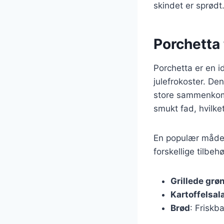
skindet er sprødt
Porchetta t
Porchetta er en id
julefrokoster. De
store sammenkoms
smukt fad, hvilke
En populær måde a
forskellige tilbeh
Grillede grø
Kartoffelsal
Brød
: Friskb