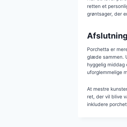
retten et personl
grøntsager, der e
Afslutning
Porchetta er mere
glæde sammen. Uan
hyggelig middag 
uforglemmelige m
At mestre kunsten
ret, der vil bliv
inkludere porchet