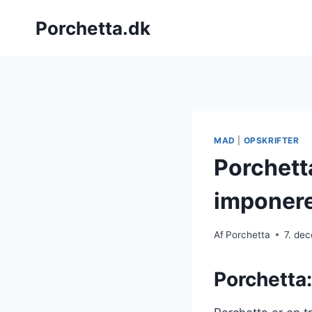
Fortsæt
Porchetta.dk
til
indhold
MAD
|
OPSKRIFTER
Porchetta
imponer
Af
Porchetta
7. de
Porchetta: