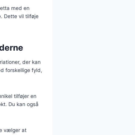
hetta med en
ette vil tilføje
oderne
iationer, der kan
 forskellige fyld,
kel tilføjer en
kt. Du kan også
e vælger at