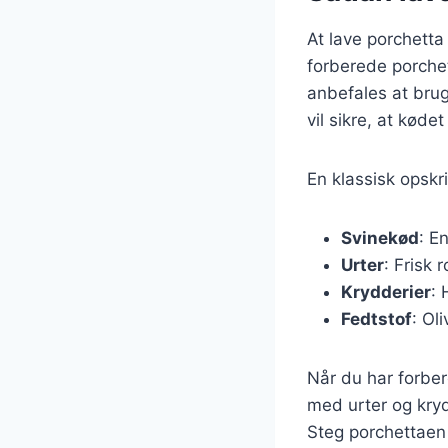
At lave porchetta
forberede porchet
anbefales at brug
vil sikre, at køde
En klassisk opskr
Svinekød
: E
Urter
: Frisk 
Krydderier
: 
Fedtstof
: Oli
Når du har forber
med urter og kryd
Steg porchettaen 