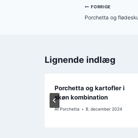
Indlægsnavi
FORRIGE
Porchetta og flødesku
Lignende indlæg
d urter
Porchetta og kartofler i
skøn kombination
r 2024
Af
Porchetta
8. december 2024