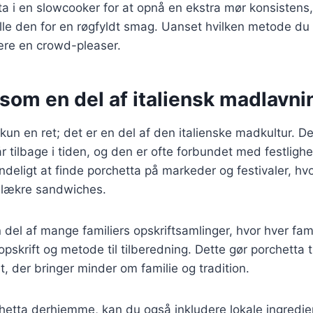
ta i en slowcooker for at opnå en ekstra mør konsisten
ille den for en røgfyldt smag. Uanset hvilken metode du 
ære en crowd-pleaser.
som en del af italiensk madlavni
 kun en ret; det er en del af den italienske madkultur. 
går tilbage i tiden, og den er ofte forbundet med festlig
mindeligt at finde porchetta på markeder og festivaler, h
i lækre sandwiches.
 del af mange familiers opskriftsamlinger, hvor hver fam
skrift og metode til tilberedning. Dette gør porchetta ti
t, der bringer minder om familie og tradition.
hetta derhjemme, kan du også inkludere lokale ingredien