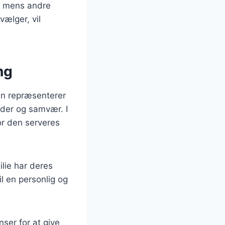
s, mens andre
vælger, vil
ng
Den repræsenterer
heder og samvær. I
vor den serveres
ilie har deres
l en personlig og
ser for at give