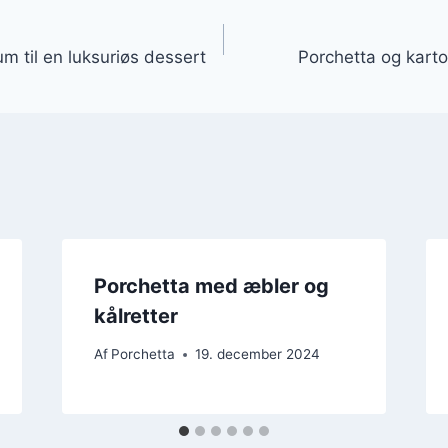
gation
m til en luksuriøs dessert
Porchetta og kartof
Porchetta med æbler og
kålretter
Af
Porchetta
19. december 2024