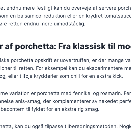
det endnu mere festligt kan du overveje at servere porc
om en balsamico-reduktion eller en krydret tomatsauce. D
øre retten endnu mere uimodståelig.
r af porchetta: Fra klassisk til m
ske porchetta opskrift er uovertruffen, er der mange var
sioner til retten. For eksempel kan du eksperimentere med
, eller tilføje krydderier som chili for en ekstra kick.
e variation er porchetta med fennikel og rosmarin. Fenni
anelse anis-smag, der komplementerer svinekødet perfe
e bacontern til fyldet for en ekstra rig smag.
hetta, kan du også tilpasse tilberedningsmetoden. Nogl