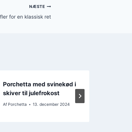
NÆSTE
ler for en klassisk ret
Porchetta med svinekød i
Porchet
skiver til julefrokost
urter
Af
Porchetta
13. december 2024
Af
Porchet