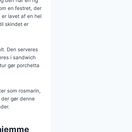
og den har en rig
som en festret, der
er lavet af en hel
il skindet er
alt. Den serveres
eres i sandwich
tur gør porchetta
rter som rosmarin,
t, der gør denne
nder.
rhjemme