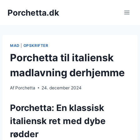
Fortsæt
Porchetta.dk
til
indhold
MAD
|
OPSKRIFTER
Porchetta til italiensk
madlavning derhjemme
Af
Porchetta
24. december 2024
Porchetta: En klassisk
italiensk ret med dybe
rødder