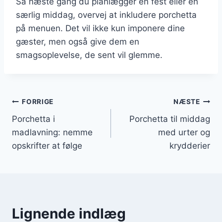
Så næste gang du planlægger en fest eller en
særlig middag, overvej at inkludere porchetta
på menuen. Det vil ikke kun imponere dine
gæster, men også give dem en
smagsoplevelse, de sent vil glemme.
Indlægsnavigation
FORRIGE
NÆSTE
Porchetta i
Porchetta til middag
madlavning: nemme
med urter og
opskrifter at følge
krydderier
Lignende indlæg