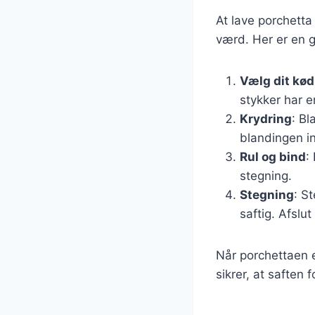
At lave porchetta
værd. Her er en g
Vælg dit kød
stykker har 
Krydring
: Bl
blandingen in
Rul og bind
:
stegning.
Stegning
: S
saftig. Afslu
Når porchettaen er
sikrer, at saften 