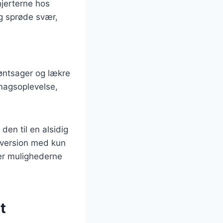
hjerterne hos
og sprøde svær,
røntsager og lækre
magsoplevelse,
en til en alsidig
 version med kun
er mulighederne
t