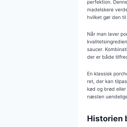
perfektion. Denne
madelskere verden
hvilket gør den ti
Når man laver por
kvalitetsingredie
saucer. Kombinat
der er både tilfr
En klassisk porch
ret, der kan til
kød og brød elle
næsten uendelig
Historien 