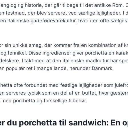
ang og rig historie, der går tilbage til det antikke Rom. 
en festmad, der blev serveret ved særlige lejligheder. I 
den italienske gadefødevarekultur, hvor den ofte sælge
or sin unikke smag, der kommer fra en kombination af k
 og fennikel. Disse ingredienser giver porchetta en karak
delskere. I takt med at den italienske madkultur har spre
 en populær ret i mange lande, herunder Danmark.
hetta ofte forbundet med festlige lejligheder som julefr
en serveres typisk som en del af en buffet, hvor gæster
ed porchetta og forskellige tilbehør.
r du porchetta til sandwich: En o