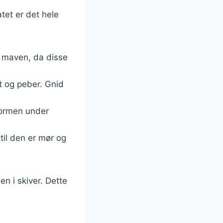
atet er det hele
er maven, da disse
t og peber. Gnid
formen under
dtil den er mør og
en i skiver. Dette