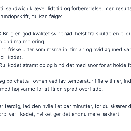
 til sandwich kræver lidt tid og forberedelse, men result
rundopskrift, du kan følge:
: Brug en god kvalitet svinekød, helst fra skulderen ell
en god marmorering.
and friske urter som rosmarin, timian og hvidløg med sal
d i kødet.
 Rul kødet stramt op og bind det med snor for at holde 
teg porchetta i ovnen ved lav temperatur i flere timer, in
t med høj varme for at få en sprød overflade.
 færdig, lad den hvile i et par minutter, før du skærer d
forbliver i kødet, hvilket gør det endnu mere lækkert.