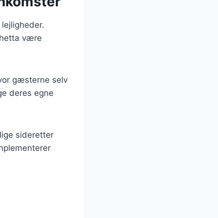
enkomster
lejligheder.
chetta være
hvor gæsterne selv
ge deres egne
ige sideretter
komplementerer