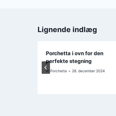
Lignende indlæg
Porchetta i ovn for den
yldig
perfekte stegning
Af
Porchetta
28. december 2024
r 2024