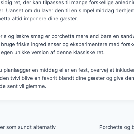
sidig ret, der kan tilpasses til mange forskellige anledn
. Uanset om du laver den til en simpel middag derhjemm
chetta altid imponere dine gæster.
orie og lækre smag er porchetta mere end bare en sandw
 bruge friske ingredienser og eksperimentere med forske
egen unikke version af denne klassiske ret.
planlægger en middag eller en fest, overvej at inklude
den tvivl blive en favorit blandt dine gæster og give de
de sent vil glemme.
gation
er som sundt alternativ
Porchetta og 