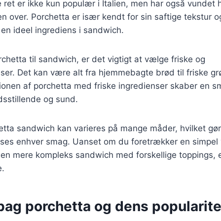
 ret er ikke kun populær i Italien, men har også vundet 
 over. Porchetta er især kendt for sin saftige tekstur 
l en ideel ingrediens i sandwich.
chetta til sandwich, er det vigtigt at vælge friske og
nser. Det kan være alt fra hjemmebagte brød til friske g
ionen af porchetta med friske ingredienser skaber en s
edsstillende og sund.
etta sandwich kan varieres på mange måder, hvilket gør d
passes enhver smag. Uanset om du foretrækker en simpel
r en mere kompleks sandwich med forskellige toppings, 
e.
bag porchetta og dens popularite