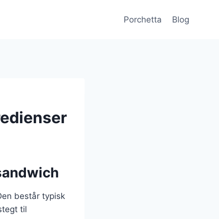
Porchetta
Blog
redienser
 sandwich
Den består typisk
tegt til