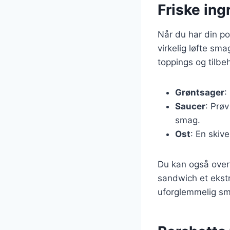
Friske ing
Når du har din por
virkelig løfte sma
toppings og tilbe
Grøntsager
:
Saucer
: Prøv
smag.
Ost
: En skiv
Du kan også overve
sandwich et ekstr
uforglemmelig sm