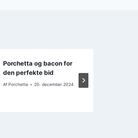
Porchetta og bacon for
Porche
den perfekte bid
sød vri
Af
Porchetta
20. december 2024
Af
Porchet