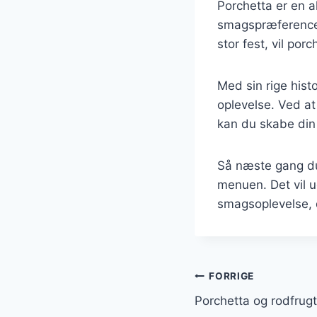
Porchetta er en al
smagspræferencer
stor fest, vil por
Med sin rige hist
oplevelse. Ved at
kan du skabe din 
Så næste gang du 
menuen. Det vil u
smagsoplevelse, 
Indlægsnavi
FORRIGE
Porchetta og rodfrugt