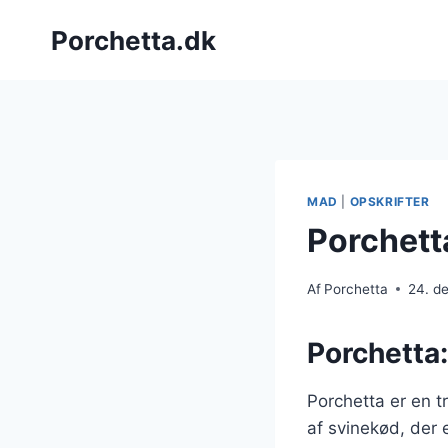
Fortsæt
Porchetta.dk
til
indhold
MAD
|
OPSKRIFTER
Porchett
Af
Porchetta
24. d
Porchetta:
Porchetta er en t
af svinekød, der e