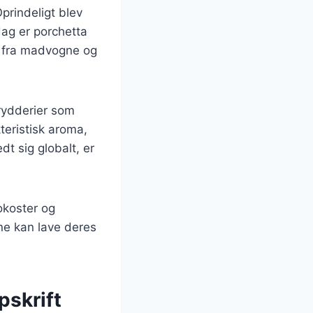
Oprindeligt blev
dag er porchetta
s fra madvogne og
rydderier som
teristisk aroma,
dt sig globalt, er
okoster og
ne kan lave deres
pskrift