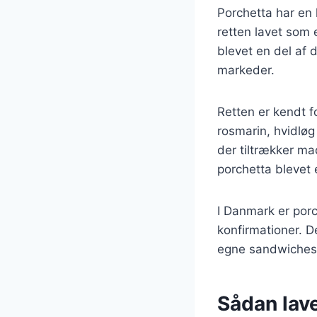
Porchetta har en l
retten lavet som 
blevet en del af 
markeder.
Retten er kendt f
rosmarin, hvidløg
der tiltrækker ma
porchetta blevet
I Danmark er porc
konfirmationer. D
egne sandwiches m
Sådan lave