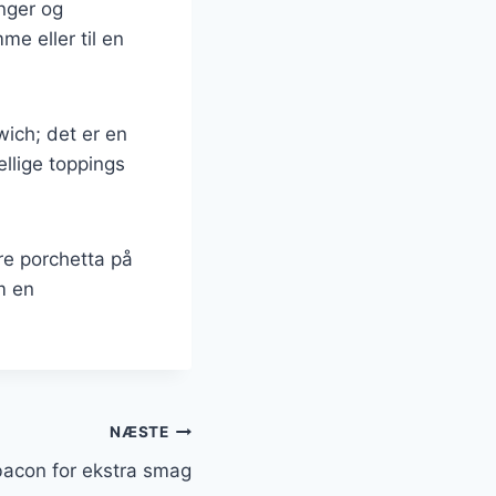
inger og
e eller til en
ich; det er en
llige toppings
re porchetta på
m en
NÆSTE
bacon for ekstra smag