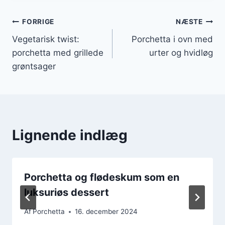
Indlægsnavigation
FORRIGE
NÆSTE
Vegetarisk twist:
Porchetta i ovn med
porchetta med grillede
urter og hvidløg
grøntsager
Lignende indlæg
Porchetta og flødeskum som en
luksuriøs dessert
Af
Porchetta
16. december 2024