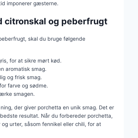
ltid imponerer gæsterne.
d citronskal og peberfrugt
peberfrugt, skal du bruge følgende
ris, for at sikre mørt kød.
r en aromatisk smag.
rlig og frisk smag.
 for farve og sødme.
rstærke smagen.
ning, der giver porchetta en unik smag. Det er
t bedste resultat. Når du forbereder porchetta,
urter, såsom fennikel eller chili, for at