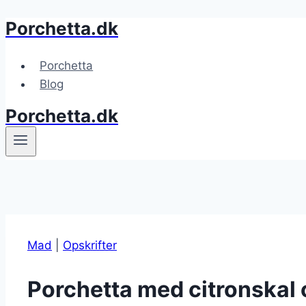
Porchetta.dk
Fortsæt
til
indhold
Porchetta
Blog
Porchetta.dk
Mad
|
Opskrifter
Porchetta med citronskal 