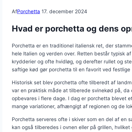
Af
Porchetta
17. december 2024
Hvad er porchetta og dens opr
Porchetta er en traditionel italiensk ret, der stam
hele Italien og verden over. Retten består typisk af
krydderier og ofte hvidløg, og derefter rullet og st
saftige kød gør porchetta til en favorit ved festli
Historisk set blev porchetta ofte tilberedt af lan
var en praktisk måde at tilberede svinekød på, da 
opbevares i flere dage. I dag er porchetta blevet e
mange variationer, afhængigt af regionen og de lok
Porchetta serveres ofte i skiver som en del af en 
kan også tilberedes i ovnen eller på grillen, hvilk