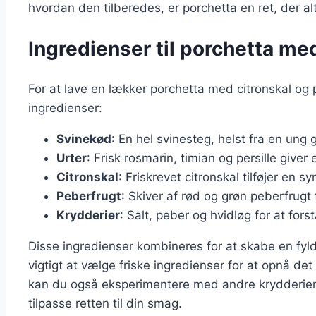
hvordan den tilberedes, er porchetta en ret, der a
Ingredienser til porchetta me
For at lave en lækker porchetta med citronskal og 
ingredienser:
Svinekød
: En hel svinesteg, helst fra en ung g
Urter
: Frisk rosmarin, timian og persille give
Citronskal
: Friskrevet citronskal tilføjer en sy
Peberfrugt
: Skiver af rød og grøn peberfrugt
Krydderier
: Salt, peber og hvidløg for at fo
Disse ingredienser kombineres for at skabe en fyld
vigtigt at vælge friske ingredienser for at opnå de
kan du også eksperimentere med andre krydderier og 
tilpasse retten til din smag.