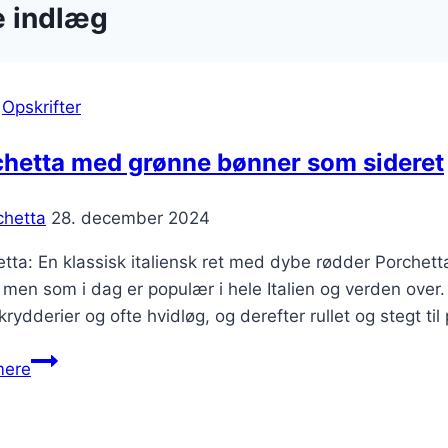
e indlæg
|
Opskrifter
chetta med grønne bønner som sideret
chetta
28. december 2024
tta: En klassisk italiensk ret med dybe rødder Porchetta 
 men som i dag er populær i hele Italien og verden over.
 krydderier og ofte hvidløg, og derefter rullet og stegt ti
Porchetta
mere
med
grønne
bønner