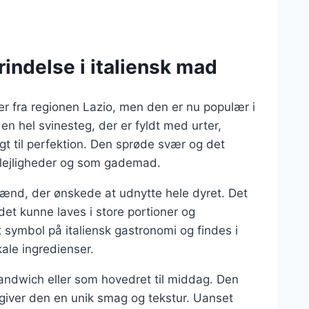
indelse i italiensk mad
mer fra regionen Lazio, men den er nu populær i
 en hel svinesteg, der er fyldt med urter,
egt til perfektion. Den sprøde svær og det
ge lejligheder og som gademad.
dmænd, der ønskede at udnytte hele dyret. Det
det kunne laves i store portioner og
t symbol på italiensk gastronomi og findes i
ale ingredienser.
sandwich eller som hovedret til middag. Den
et giver den en unik smag og tekstur. Uanset