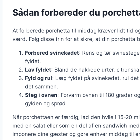
Sådan forbereder du porchett
At forberede porchetta til middag kræver lidt tid o
værd. Følg disse trin for at sikre, at din porchetta b
Forbered svinekødet
: Rens og tør svinestegen
fyldet.
Lav fyldet
: Bland de hakkede urter, citronskal
Fyld og rul
: Læg fyldet på svinekødet, rul de
det sammen.
Steg i ovnen
: Forvarm ovnen til 180 grader og 
gylden og sprød.
Når porchettaen er færdig, lad den hvile i 15-20 mi
med en salat eller som en del af en sandwich med fr
imponere dine gæster og gøre enhver middag til en