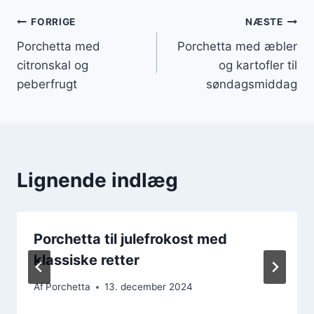
Indlægsnavigation
FORRIGE
NÆSTE
Porchetta med
Porchetta med æbler
citronskal og
og kartofler til
peberfrugt
søndagsmiddag
Lignende indlæg
Porchetta til julefrokost med
klassiske retter
Af
Porchetta
13. december 2024