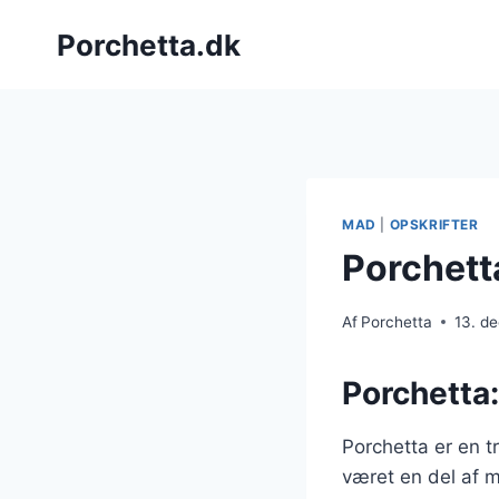
Fortsæt
Porchetta.dk
til
indhold
MAD
|
OPSKRIFTER
Porchett
Af
Porchetta
13. d
Porchetta:
Porchetta er en t
været en del af m