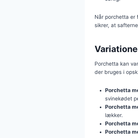
Når porchetta er f
sikrer, at saftern
Variatione
Porchetta kan var
der bruges i opsk
Porchetta m
svinekødet pe
Porchetta m
lækker.
Porchetta m
Porchetta m