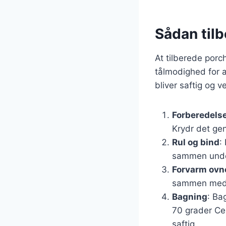
Sådan tilb
At tilberede porch
tålmodighed for at
bliver saftig og 
Forberedelse
Krydr det gen
Rul og bind
:
sammen under
Forvarm ovn
sammen med 
Bagning
: Ba
70 grader Cel
saftig.