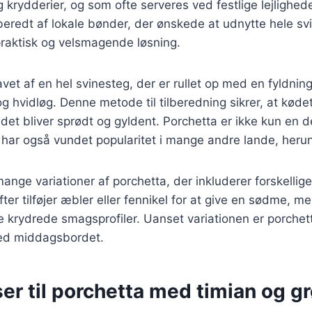
 krydderier, og som ofte serveres ved festlige lejlighede
lberedt af lokale bønder, der ønskede at udnytte hele svi
 praktisk og velsmagende løsning.
avet af en hel svinesteg, der er rullet op med en fyldnin
og hvidløg. Denne metode til tilberedning sikrer, at kødet
det bliver sprødt og gyldent. Porchetta er ikke kun en de
har også vundet popularitet i mange andre lande, her
mange variationer af porchetta, der inkluderer forskellig
fter tilføjer æbler eller fennikel for at give en sødme, 
 krydrede smagsprofiler. Uanset variationen er porchett
ved middagsbordet.
er til porchetta med timian og g