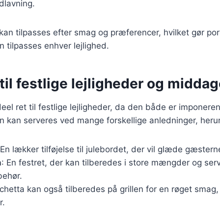
adlavning.
 kan tilpasses efter smag og præferencer, hvilket gør porc
an tilpasses enhver lejlighed.
til festlige lejligheder og midda
deel ret til festlige lejligheder, da den både er imponere
 kan serveres ved mange forskellige anledninger, heru
 En lækker tilføjelse til julebordet, der vil glæde gæstern
n
: En festret, der kan tilberedes i store mængder og se
lbehør.
rchetta kan også tilberedes på grillen for en røget smag, 
r.