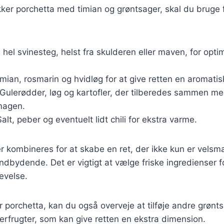
kker porchetta med timian og grøntsager, skal du bruge
n hel svinesteg, helst fra skulderen eller maven, for opt
timian, rosmarin og hvidløg for at give retten en aromati
 Gulerødder, løg og kartofler, der tilberedes sammen me
magen.
Salt, peber og eventuelt lidt chili for ekstra varme.
er kombineres for at skabe en ret, der ikke kun er vel
indbydende. Det er vigtigt at vælge friske ingredienser f
evelse.
 porchetta, kan du også overveje at tilføje andre grøn
berfrugter, som kan give retten en ekstra dimension.