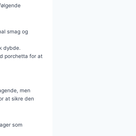
 følgende
imal smag og
sk dybde.
d porchetta for at
smagende, men
or at sikre den
tsager som