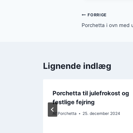
Indlægsnavi
FORRIGE
Porchetta i ovn med 
Lignende indlæg
nne
Porchetta til julefrokost og
r
festlige fejring
r 2024
Af
Porchetta
25. december 2024