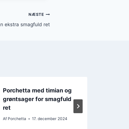
NÆSTE
n ekstra smagfuld ret
Porchetta med timian og
Porchet
grøntsager for smagfuld
lækker
ret
Af
Porchet
Af
Porchetta
17. december 2024