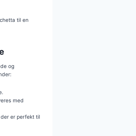
hetta til en
ge
nde og
nder:
e.
rveres med
der er perfekt til