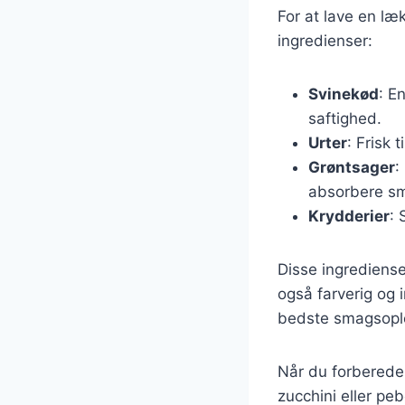
For at lave en læ
ingredienser:
Svinekød
: E
saftighed.
Urter
: Frisk 
Grøntsager
:
absorbere s
Krydderier
: 
Disse ingrediens
også farverig og 
bedste smagsopl
Når du forbereder
zucchini eller pe