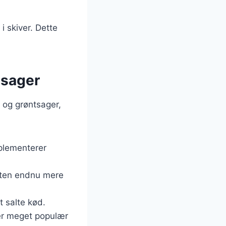
i skiver. Dette
tsager
 og grøntsager,
mplementerer
etten endnu mere
t salte kød.
r er meget populær