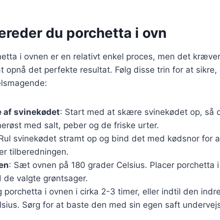
ereder du porchetta i ovn
etta i ovnen er en relativt enkel proces, men det kræver 
 opnå det perfekte resultat. Følg disse trin for at sikre,
velsmagende:
 af svinekødet
: Start med at skære svinekødet op, så d
erøst med salt, peber og de friske urter.
 Rul svinekødet stramt op og bind det med kødsnor for a
 tilberedningen.
en
: Sæt ovnen på 180 grader Celsius. Placer porchetta
de valgte grøntsager.
g porchetta i ovnen i cirka 2-3 timer, eller indtil den ind
sius. Sørg for at baste den med sin egen saft undervejs