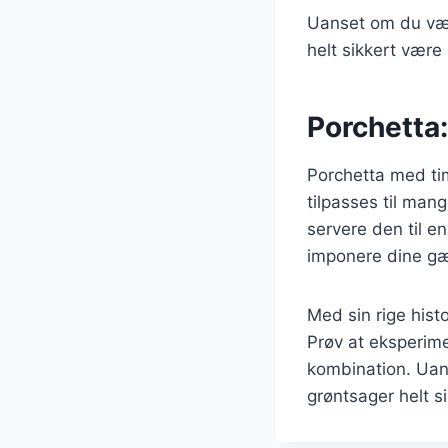
Uanset om du vælg
helt sikkert vær
Porchetta: 
Porchetta med tim
tilpasses til man
servere den til e
imponere dine gæ
Med sin rige histo
Prøv at eksperime
kombination. Uans
grøntsager helt si