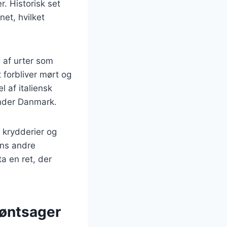
r. Historisk set
net, hvilket
g af urter som
 forbliver mørt og
l af italiensk
under Danmark.
e krydderier og
mens andre
a en ret, der
røntsager