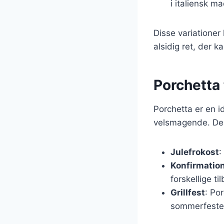
i italiensk m
Disse variationer
alsidig ret, der k
Porchetta 
Porchetta er en i
velsmagende. Den
Julefrokost
:
Konfirmatio
forskellige ti
Grillfest
: Po
sommerfeste