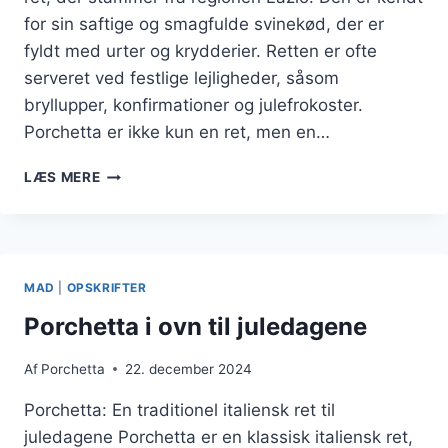
for sin saftige og smagfulde svinekød, der er
fyldt med urter og krydderier. Retten er ofte
serveret ved festlige lejligheder, såsom
bryllupper, konfirmationer og julefrokoster.
Porchetta er ikke kun en ret, men en…
PORCHETTA
LÆS MERE
MED
HVIDLØG
TIL
FESTLIGE
LEJLIGHEDER
MAD
|
OPSKRIFTER
Porchetta i ovn til juledagene
Af
Porchetta
22. december 2024
Porchetta: En traditionel italiensk ret til
juledagene Porchetta er en klassisk italiensk ret,