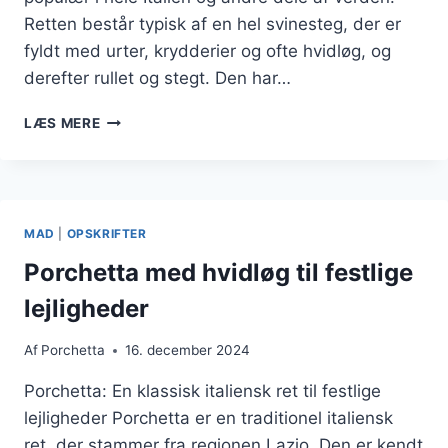
Retten består typisk af en hel svinesteg, der er
fyldt med urter, krydderier og ofte hvidløg, og
derefter rullet og stegt. Den har…
PORCHETTA
LÆS MERE
OG
KARTOFLER
TIL
SANDWICH
MAD
|
OPSKRIFTER
Porchetta med hvidløg til festlige
lejligheder
Af
Porchetta
16. december 2024
Porchetta: En klassisk italiensk ret til festlige
lejligheder Porchetta er en traditionel italiensk
ret, der stammer fra regionen Lazio. Den er kendt