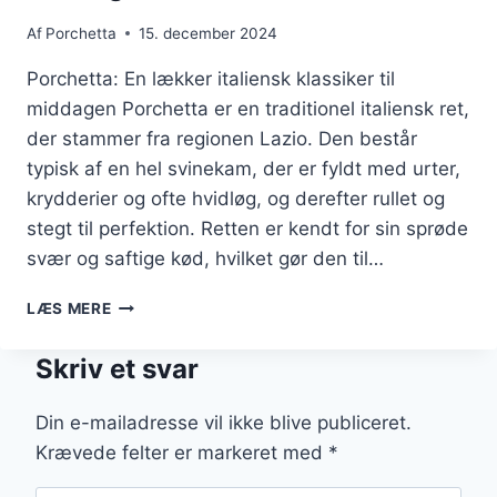
Af
Porchetta
15. december 2024
Porchetta: En lækker italiensk klassiker til
middagen Porchetta er en traditionel italiensk ret,
der stammer fra regionen Lazio. Den består
typisk af en hel svinekam, der er fyldt med urter,
krydderier og ofte hvidløg, og derefter rullet og
stegt til perfektion. Retten er kendt for sin sprøde
svær og saftige kød, hvilket gør den til…
PORCHETTA
LÆS MERE
OG
KARTOFLER
Skriv et svar
I
EN
SUND
Din e-mailadresse vil ikke blive publiceret.
MIDDAG
Krævede felter er markeret med
*