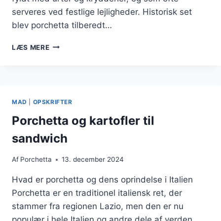
serveres ved festlige lejligheder. Historisk set
blev porchetta tilberedt…
PORCHETTA
LÆS MERE
I
SLOWCOOKER
FOR
NEM
MADLAVNING
MAD
|
OPSKRIFTER
Porchetta og kartofler til
sandwich
Af
Porchetta
13. december 2024
Hvad er porchetta og dens oprindelse i Italien
Porchetta er en traditionel italiensk ret, der
stammer fra regionen Lazio, men den er nu
populær i hele Italien og andre dele af verden.