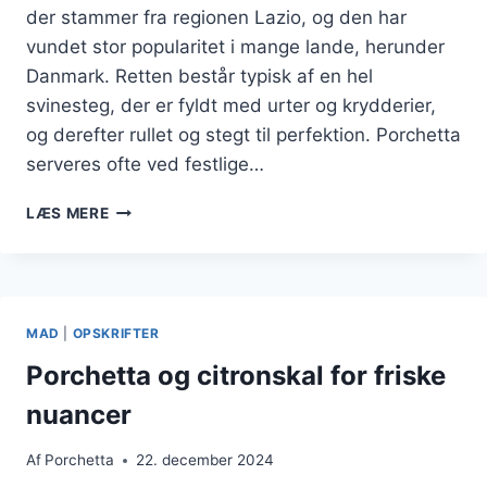
der stammer fra regionen Lazio, og den har
vundet stor popularitet i mange lande, herunder
Danmark. Retten består typisk af en hel
svinesteg, der er fyldt med urter og krydderier,
og derefter rullet og stegt til perfektion. Porchetta
serveres ofte ved festlige…
PORCHETTA
LÆS MERE
I
OVN
TIL
JULEDAGENE
MAD
|
OPSKRIFTER
Porchetta og citronskal for friske
nuancer
Af
Porchetta
22. december 2024