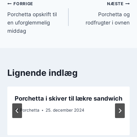
Indlægsnavigation
FORRIGE
NÆSTE
Porchetta opskrift til
Porchetta og
en uforglemmelig
rodfrugter i ovnen
middag
Lignende indlæg
Porchetta i skiver til lækre sandwich
Af
Porchetta
25. december 2024