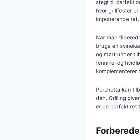
stegt til perfekt
hvor grillfester 
imponerende ret, 
Når man tilberede
bruge en svinekam
og mørt under til
fennikel og hvidlø
komplementerer d
Porchetta kan til
den. Grilling give
er en perfekt ret
Forberedel