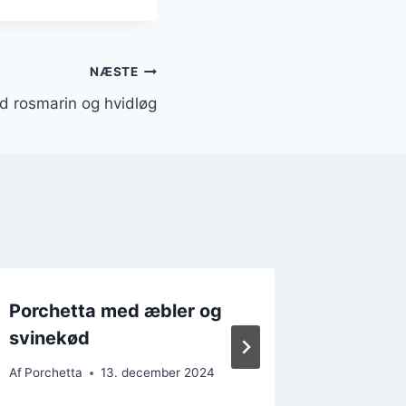
NÆSTE
d rosmarin og hvidløg
Porchetta med æbler og
Porchet
svinekød
timianr
Af
Porchetta
13. december 2024
Af
Porchet