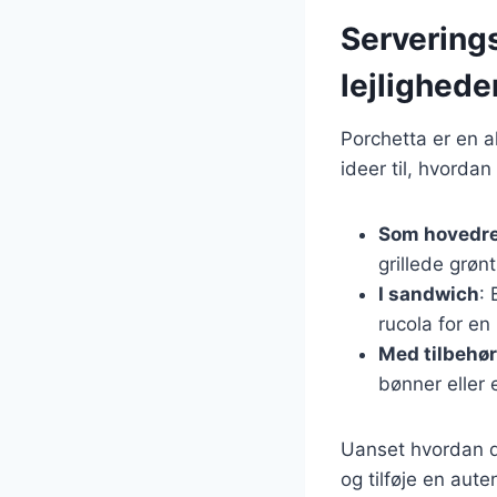
Serverings
lejlighede
Porchetta er en a
ideer til, hvorda
Som hovedr
grillede grøn
I sandwich
:
rucola for en
Med tilbehør
bønner eller e
Uanset hvordan du
og tilføje en auten