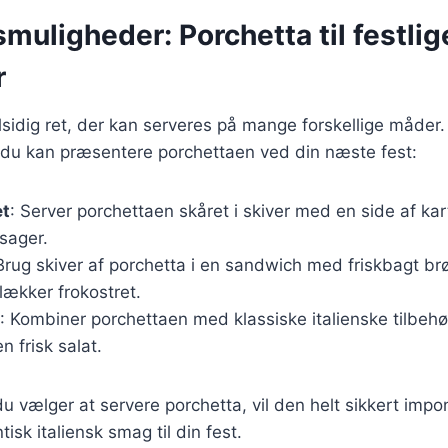
muligheder: Porchetta til festlig
r
lsidig ret, der kan serveres på mange forskellige måder.
n du kan præsentere porchettaen ved din næste fest:
et
: Server porchettaen skåret i skiver med en side af kar
tsager.
 Brug skiver af porchetta i en sandwich med friskbagt br
 lækker frokostret.
: Kombiner porchettaen med klassiske italienske tilbeh
n frisk salat.
 vælger at servere porchetta, vil den helt sikkert imp
tisk italiensk smag til din fest.