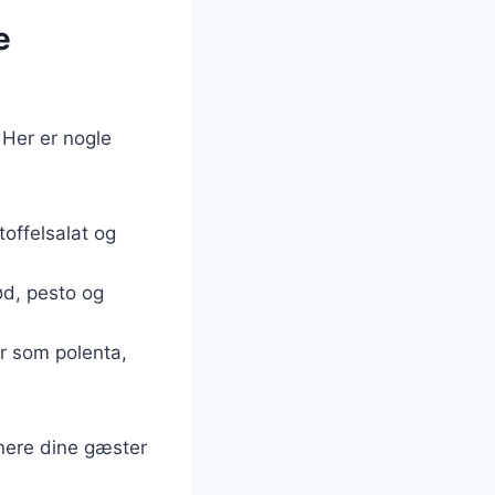
e
 Her er nogle
toffelsalat og
ød, pesto og
ør som polenta,
onere dine gæster