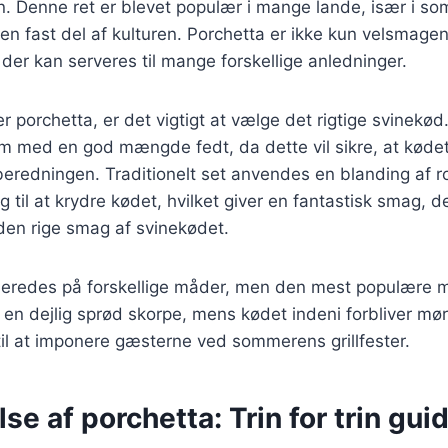
ion. Denne ret er blevet populær i mange lande, især i
er en fast del af kulturen. Porchetta er ikke kun velsma
der kan serveres til mange forskellige anledninger.
r porchetta, er det vigtigt at vælge det rigtige svinekød
 med en god mængde fedt, da dette vil sikre, at kødet f
beredningen. Traditionelt set anvendes en blanding af r
g til at krydre kødet, hvilket giver en fantastisk smag, d
en rige smag af svinekødet.
beredes på forskellige måder, men den mest populære me
r en dejlig sprød skorpe, mens kødet indeni forbliver mør
 til at imponere gæsterne ved sommerens grillfester.
se af porchetta: Trin for trin gui