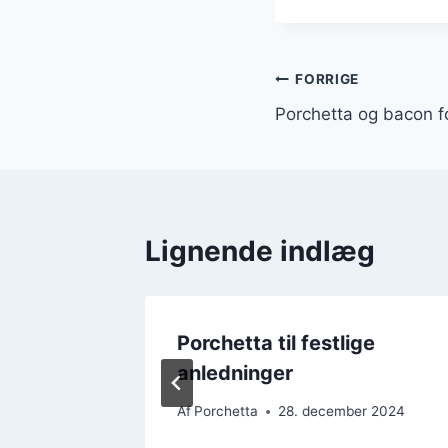
Indlægsnavi
FORRIGE
Porchetta og bacon f
Lignende indlæg
zarella
Porchetta til festlige
anledninger
r 2024
Af
Porchetta
28. december 2024