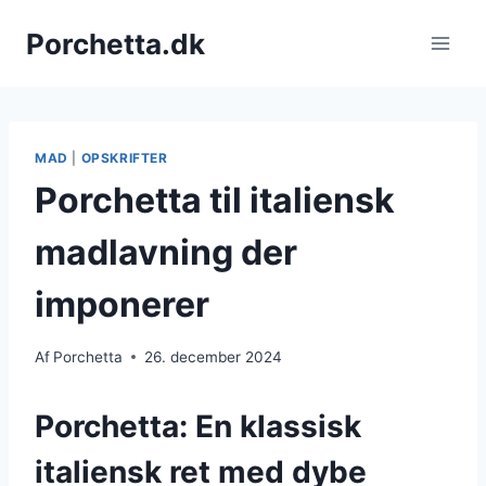
Fortsæt
Porchetta.dk
til
indhold
MAD
|
OPSKRIFTER
Porchetta til italiensk
madlavning der
imponerer
Af
Porchetta
26. december 2024
Porchetta: En klassisk
italiensk ret med dybe