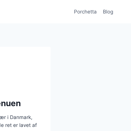
Porchetta
Blog
menuen
lær i Danmark,
e ret er lavet af