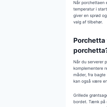
Når porchettaen er
temperatur i star
giver en sprød og
valg af tilbehør.
Porchetta 
porchetta
Når du serverer po
komplementere ret
måder, fra bagte k
kan også være en g
Grillede grøntsag
bordet. Tænk på g