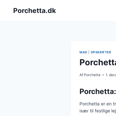
Fortsæt
Porchetta.dk
til
indhold
MAD
|
OPSKRIFTER
Porchett
Af
Porchetta
1. de
Porchetta:
Porchetta er en t
især til festlige 