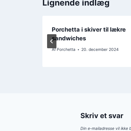
Lignende indlæg
ker til
Porchetta i skiver til lækre
sandwiches
r 2024
Af
Porchetta
20. december 2024
Skriv et svar
Din e-mailadresse vil ikke b