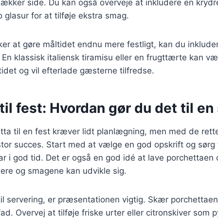
lækker side. Du kan også overveje at inkludere en kryd
 glasur for at tilføje ekstra smag.
er at gøre måltidet endnu mere festligt, kan du inklude
 En klassisk italiensk tiramisu eller en frugttærte kan væ
idet og vil efterlade gæsterne tilfredse.
til fest: Hvordan gør du det til e
tta til en fest kræver lidt planlægning, men med de rett
stor succes. Start med at vælge en god opskrift og sørg f
ar i god tid. Det er også en god idé at lave porchettaen
rinere og smagene kan udvikle sig.
l servering, er præsentationen vigtig. Skær porchettaen 
d. Overvej at tilføje friske urter eller citronskiver som p