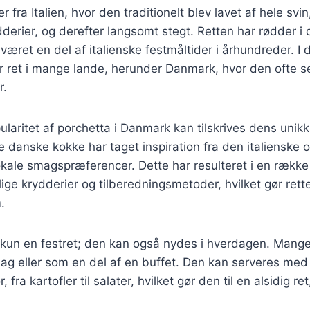
fra Italien, hvor den traditionelt blev lavet af hele svin
derier, og derefter langsomt stegt. Retten har rødder i
været en del af italienske festmåltider i århundreder. I 
r ret i mange lande, herunder Danmark, hvor den ofte s
r.
laritet af porchetta i Danmark kan tilskrives dens uni
 danske kokke har taget inspiration fra den italienske o
 lokale smagspræferencer. Dette har resulteret i en række
lige krydderier og tilberedningsmetoder, hvilket gør rett
.
 kun en festret; den kan også nydes i hverdagen. Mange
dag eller som en del af en buffet. Den kan serveres me
r, fra kartofler til salater, hvilket gør den til en alsidig ret