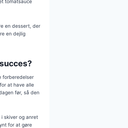
ret tomatsauce
re en dessert, der
re en dejlig
n succes?
e forberedelser
or at have alle
 dagen før, så den
i skiver og anret
ynt for at gøre