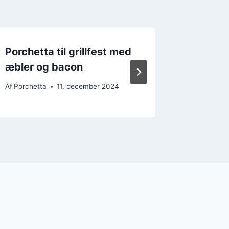
Porchetta til grillfest med
Porchet
æbler og bacon
med gr
Af
Porchetta
11. december 2024
Af
Porchet