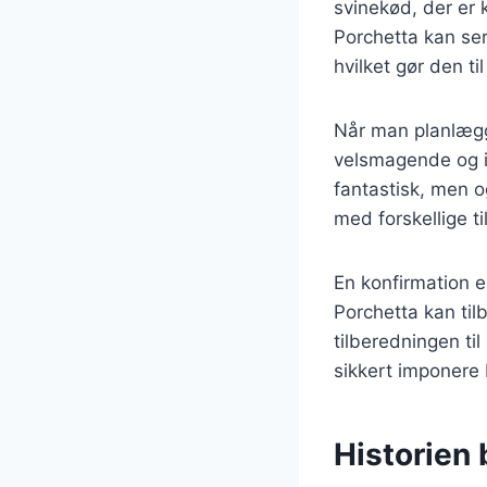
svinekød, der er k
Porchetta kan se
hvilket gør den t
Når man planlægge
velsmagende og i
fantastisk, men o
med forskellige ti
En konfirmation er
Porchetta kan tilb
tilberedningen ti
sikkert imponere
Historien 