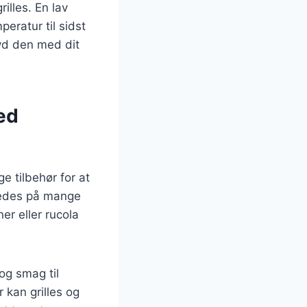
rilles. En lav
eratur til sidst
nyd den med dit
ed
ge tilbehør for at
eredes på mange
er eller rucola
og smag til
 kan grilles og