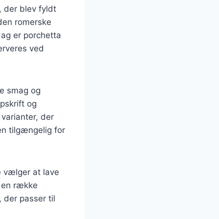
, der blev fyldt
 den romerske
dag er porchetta
erveres ved
kke smag og
pskrift og
 varianter, der
en tilgængelig for
 vælger at lave
d en række
, der passer til