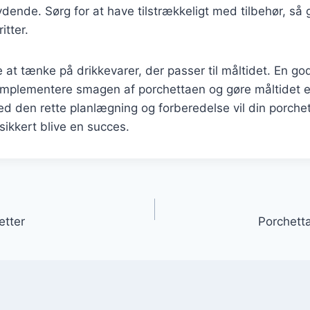
dende. Sørg for at have tilstrækkeligt med tilbehør, så
itter.
 at tænke på drikkevarer, der passer til måltidet. En god
komplementere smagen af porchettaen og gøre måltidet
 den rette planlægning og forberedelse vil din porchett
sikkert blive en succes.
gation
etter
Porchetta