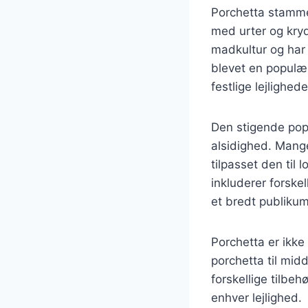
Porchetta stammer 
med urter og kryd
madkultur og har 
blevet en populæ
festlige lejlighede
Den stigende popu
alsidighed. Mange
tilpasset den til
inkluderer forskel
et bredt publikum
Porchetta er ikke
porchetta til mid
forskellige tilbehø
enhver lejlighed.