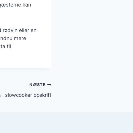
 gæsterne kan
 rødvin eller en
 endnu mere
a til
NÆSTE
 i slowcooker opskrift