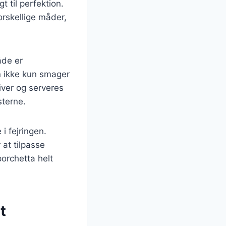
t til perfektion.
rskellige måder,
åde er
n ikke kun smager
iver og serveres
sterne.
i fejringen.
 at tilpasse
porchetta helt
t