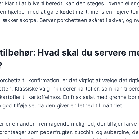
 klar til at blive tilberedt, kan den steges i ovnen eller g
ten hjælper med at gøre kødet mørt, mens en højere temp
 lækker skorpe. Server porchettaen skåret i skiver, og 
tilbehør: Hvad skal du servere m
?
rchetta til konfirmation, er det vigtigt at vælge det rigti
ten. Klassiske valg inkluderer kartofler, som kan tilb
artofler til kartoffelmos. En frisk salat med grønne bønn
od tilføjelse, da den giver en lethed til måltidet.
er er en anden fremragende mulighed, der tilføjer farve 
røntsager som peberfrugter, zucchini og aubergine, der