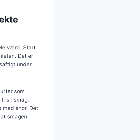
fekte
ele værd. Start
ileten. Det er
saftigt under
 urter som
 frisk smag.
s med snor. Det
e, at smagen