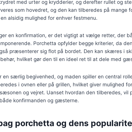
rydret med urter og krydderier, og derefter rullet og steg
rveres som hovedret, og den kan tilberedes på mange fo
il en alsidig mulighed for enhver festmenu.
r en konfirmation, er det vigtigt at vælge retter, der b
mponerende. Porchetta opfylder begge kriterier, da de
gså præsenterer sig flot på bordet. Den kan skæres i sk
lbehør, hvilket gør den til en ideel ret til at dele med gæ
 en særlig begivenhed, og maden spiller en central rolle 
eredes i ovnen eller på grillen, hvilket giver mulighed for
l sæsonen og vejret. Uanset hvordan den tilberedes, vil 
 både konfirmanden og gæsterne.
bag porchetta og dens popularite