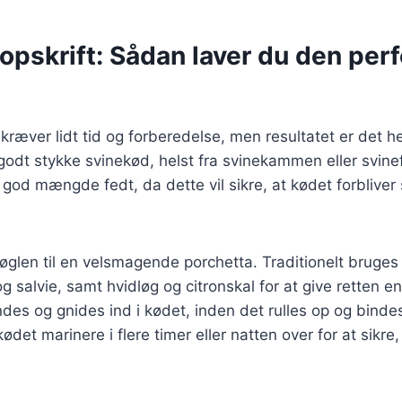
opskrift: Sådan laver du den per
 kræver lidt tid og forberedelse, men resultatet er det h
odt stykke svinekød, helst fra svinekammen eller svinef
n god mængde fedt, da dette vil sikre, at kødet forbliver 
øglen til en velsmagende porchetta. Traditionelt bruges
g salvie, samt hvidløg og citronskal for at give retten en
des og gnides ind i kødet, inden det rulles op og binde
 kødet marinere i flere timer eller natten over for at sikr