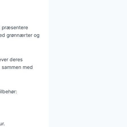
at præsentere
med grønnærter og
æver deres
vin sammen med
ilbehør:
ur.