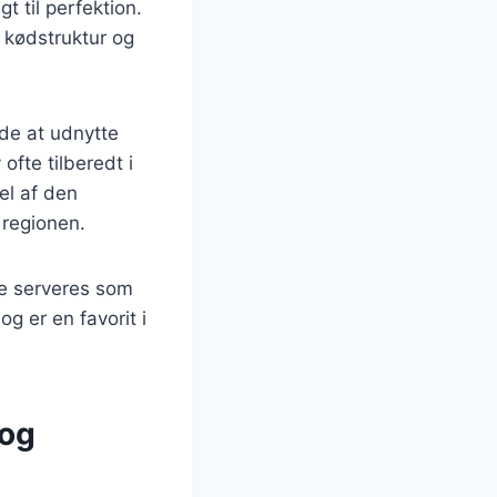
t til perfektion.
e kødstruktur og
ede at udnytte
ofte tilberedt i
el af den
 regionen.
te serveres som
og er en favorit i
 og