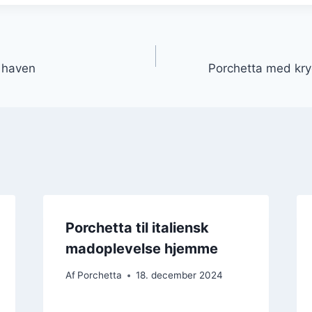
gation
 i haven
Porchetta med kryd
Porchetta til italiensk
madoplevelse hjemme
Af
Porchetta
18. december 2024