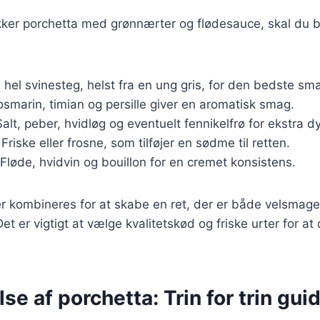
ækker porchetta med grønnærter og flødesauce, skal du 
n hel svinesteg, helst fra en ung gris, for den bedste sm
rosmarin, timian og persille giver en aromatisk smag.
Salt, peber, hvidløg og eventuelt fennikelfrø for ekstra 
 Friske eller frosne, som tilføjer en sødme til retten.
 Fløde, hvidvin og bouillon for en cremet konsistens.
er kombineres for at skabe en ret, der er både velsmag
 Det er vigtigt at vælge kvalitetskød og friske urter for a
se af porchetta: Trin for trin gui