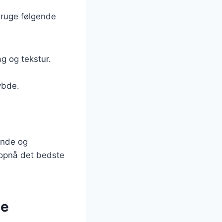
bruge følgende
ag og tekstur.
dybde.
ende og
t opnå det bedste
de