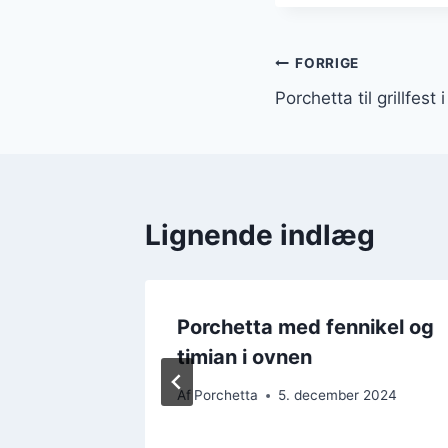
Indlægsnavi
FORRIGE
Porchetta til grillfest
Lignende indlæg
dderier
Porchetta med fennikel og
timian i ovnen
r 2024
Af
Porchetta
5. december 2024