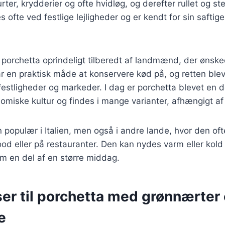
rter, krydderier og ofte hvidløg, og derefter rullet og steg
 ofte ved festlige lejligheder og er kendt for sin saftig
v porchetta oprindeligt tilberedt af landmænd, der ønsk
ar en praktisk måde at konservere kød på, og retten blev 
estligheder og markeder. I dag er porchetta blevet en d
nomiske kultur og findes i mange varianter, afhængigt af
n populær i Italien, men også i andre lande, hvor den of
ood eller på restauranter. Den kan nydes varm eller kold 
m en del af en større middag.
ser til porchetta med grønnærter
e