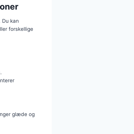
ioner
. Du kan
er forskellige
.
nterer
.
ringer glæde og