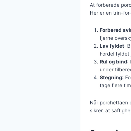
At forberede porc
Her er en trin-fo
Forbered sv
fjerne oversk
Lav fyldet
: 
Fordel fyldet
Rul og bind
:
under tilber
Stegning
: F
tage flere ti
Når porchettaen er
sikrer, at saftig