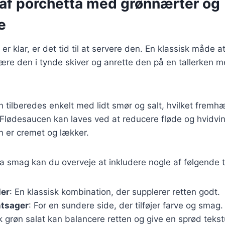
 af porchetta med grønnærter og
e
er klar, er det tid til at servere den. En klassisk måde 
kære den i tynde skiver og anrette den på en tallerken 
tilberedes enkelt med lidt smør og salt, hvilket fremh
 Flødesaucen kan laves ved at reducere fløde og hvid
en er cremet og lækker.
tra smag kan du overveje at inkludere nogle af følgende t
ler
: En klassisk kombination, der supplerer retten godt.
ntsager
: For en sundere side, der tilføjer farve og smag.
sk grøn salat kan balancere retten og give en sprød tekst