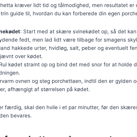
hetta kræver lidt tid og tålmodighed, men resultatet er
r-trin guide til, hvordan du kan forberede din egen porch
inekødet
: Start med at skære svinekødet op, så det kan r
ydende fedt, men lad lidt være tilbage for smagens skyl
Bland hakkede urter, hvidløg, salt, peber og eventuelt fenn
 jævnt over kødet.
 Rul kødet stramt op og bind det med snor for at holde
edningen.
orvarm ovnen og steg porchettaen, indtil den er gylden 
mer, afhængigt af størrelsen på kødet.
 færdig, skal den hvile i et par minutter, før den skæres
heden bevares.