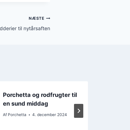
NÆSTE
derier til nytårsaften
Porchetta og rodfrugter til
Porchet
en sund middag
festlig
Af
Porchetta
4. december 2024
Af
Porchet