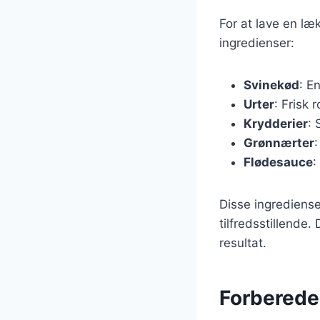
For at lave en l
ingredienser:
Svinekød
: E
Urter
: Frisk 
Krydderier
: 
Grønnærter
:
Flødesauce
:
Disse ingrediens
tilfredsstillende.
resultat.
Forberedel