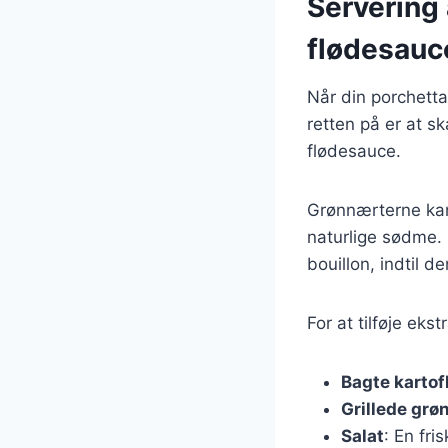
Servering
flødesauc
Når din porchetta 
retten på er at s
flødesauce.
Grønnærterne kan 
naturlige sødme.
bouillon, indtil d
For at tilføje eks
Bagte kartof
Grillede grø
Salat
: En fri