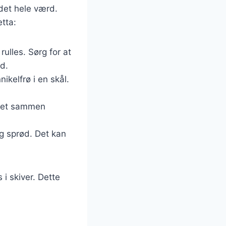
 det hele værd.
etta:
ulles. Sørg for at
d.
ikelfrø i en skål.
 det sammen
og sprød. Det kan
 i skiver. Dette