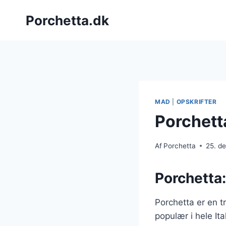
Fortsæt
Porchetta.dk
til
indhold
MAD
|
OPSKRIFTER
Porchett
Af
Porchetta
25. d
Porchetta:
Porchetta er en t
populær i hele It