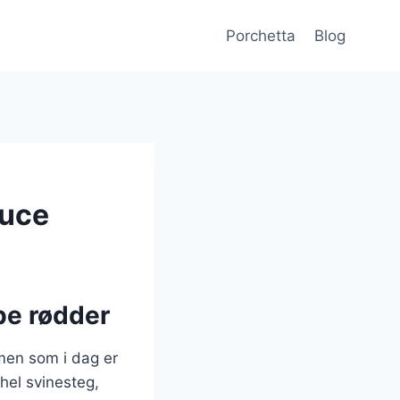
Porchetta
Blog
auce
be rødder
 men som i dag er
 hel svinesteg,