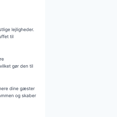
lige lejligheder.
fet til
re
lket gør den til
onere dine gæster
 sammen og skaber