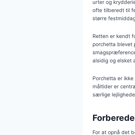
urter og krydderie
ofte tilberedt til
større festmiddag
Retten er kendt f
porchetta blevet 
smagspræferencer
alsidig og elsket
Porchetta er ikke
måltider er centra
særlige lejlighede
Forberedel
For at opnå det b