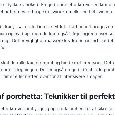
ige stykke svinekød. En god porchetta kræver en kombin
et anbefales at bruge en svinekam eller en hel svineste
dit kød, skal du forberede fyldet. Traditionelt bruges en 
ian og hvidløg, men du kan også tilføje ingredienser som
mag. Det er vigtigt at massere krydderierne ind i kødet f
ind.
, skal du rulle kødet stramt og binde det med snor. Dette 
s under stegningen. Det er også en god idé at lade porch
r timer eller natten over for at intensivere smagen.
f porchetta: Teknikker til perfekt
hetta kræver omhyggelig opmærksomhed for at sikre, at 