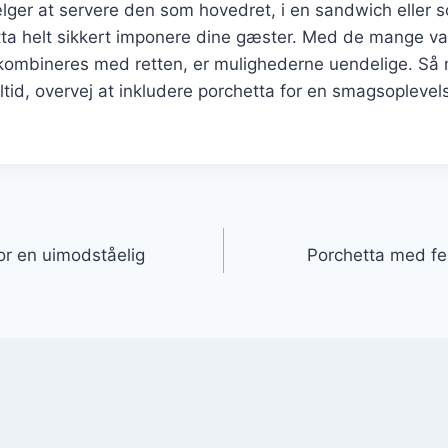
ger at servere den som hovedret, i en sandwich eller s
etta helt sikkert imponere dine gæster. Med de mange va
n kombineres med retten, er mulighederne uendelige. S
tid, overvej at inkludere porchetta for en smagsoplevelse
gation
or en uimodståelig
Porchetta med fen