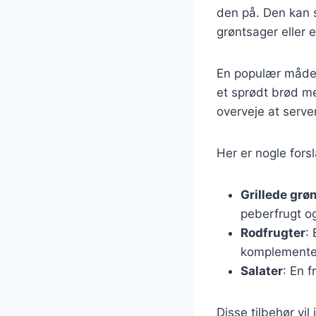
den på. Den kan s
grøntsager eller e
En populær måde a
et sprødt brød me
overveje at serve
Her er nogle forsl
Grillede grø
peberfrugt o
Rodfrugter
:
komplementer
Salater
: En f
Disse tilbehør vi