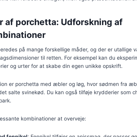
r af porchetta: Udforskning af
binationer
beredes på mange forskellige måder, og der er utallige va
smagsdimensioner til retten. For eksempel kan du ekspe
rier og urter for at skabe din egen unikke opskrift.
tion er porchetta med æbler og løg, hvor sødmen fra æb
t salte svinekød. Du kan også tilføje krydderier som chil
park.
ressante kombinationer at overveje:
ed fennikel
: Fennikel tilføjer en anissmag, der passer go