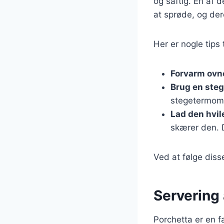
og saftig. En af 
at sprøde, og de
Her er nogle tips 
Forvarm ovn
Brug en ste
stegetermome
Lad den hvil
skærer den. 
Ved at følge diss
Servering 
Porchetta er en f