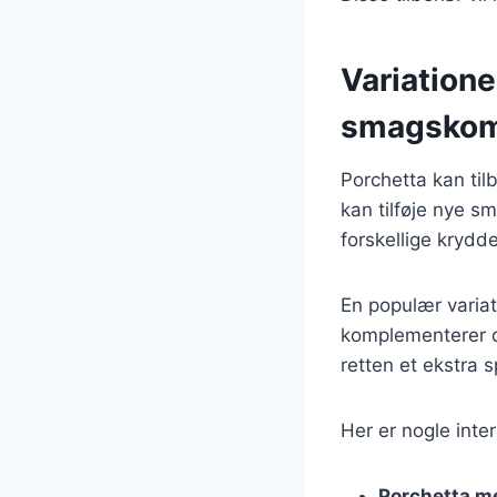
Variatione
smagskom
Porchetta kan til
kan tilføje nye 
forskellige krydde
En populær varia
komplementerer de
retten et ekstra s
Her er nogle inte
Porchetta m