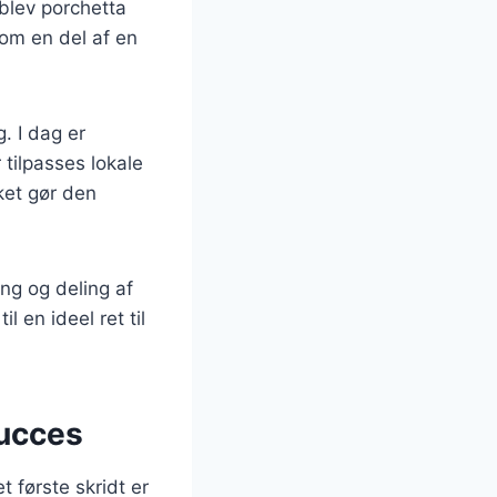
t blev porchetta
som en del af en
. I dag er
 tilpasses lokale
ket gør den
ing og deling af
l en ideel ret til
succes
 første skridt er