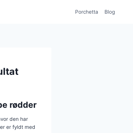
Porchetta
Blog
ultat
be rødder
hvor den har
er er fyldt med