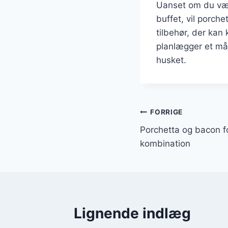
Uanset om du væl
buffet, vil porch
tilbehør, der ka
planlægger et mål
husket.
Indlægsnavi
FORRIGE
Porchetta og bacon f
kombination
Lignende indlæg