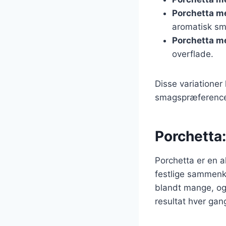
Porchetta m
aromatisk sm
Porchetta m
overflade.
Disse variatione
smagspræference
Porchetta: 
Porchetta er en al
festlige sammenko
blandt mange, og 
resultat hver gan