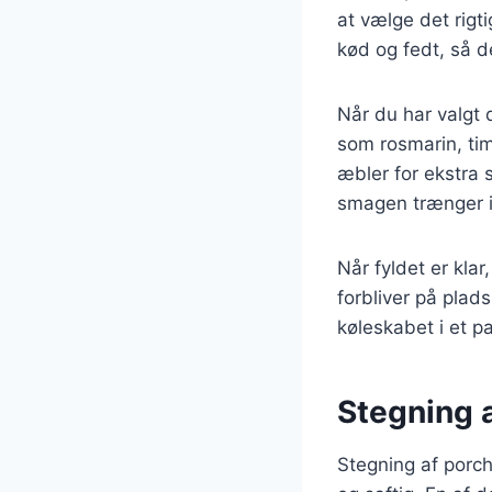
at vælge det rigt
kød og fedt, så d
Når du har valgt 
som rosmarin, tim
æbler for ekstra s
smagen trænger 
Når fyldet er klar
forbliver på plad
køleskabet i et pa
Stegning a
Stegning af porc