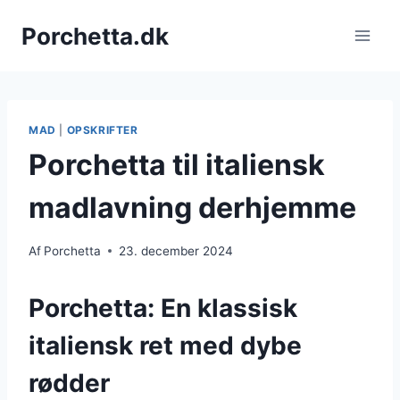
Fortsæt
Porchetta.dk
til
indhold
MAD
|
OPSKRIFTER
Porchetta til italiensk
madlavning derhjemme
Af
Porchetta
23. december 2024
Porchetta: En klassisk
italiensk ret med dybe
rødder