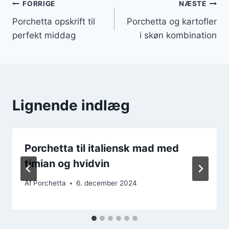
Indlægsnavigation
FORRIGE
NÆSTE
Porchetta opskrift til
Porchetta og kartofler
perfekt middag
i skøn kombination
Lignende indlæg
Porchetta til italiensk mad med
timian og hvidvin
Af
Porchetta
6. december 2024